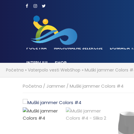
POČETNA
NACIONALNE SELEKCIJE
DOMAĆA T
INTERVJUI
SHOP
Početna
»
Vaterpolo vesti WebShop
»
Muški jammer Colors 
Početna
/
Jammer
/ Muški jammer Colors #4