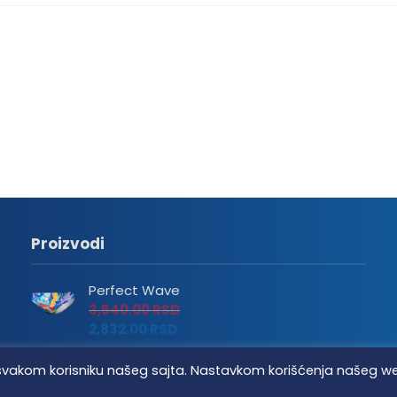
Proizvodi
Perfect Wave
3,540.00
RSD
2,832.00
RSD
Keel Art
tvo svakom korisniku našeg sajta. Nastavkom korišćenja našeg w
3,540.00
RSD