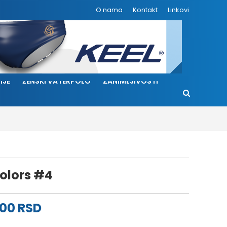
O nama
Kontakt
Linkovi
IJE
ŽENSKI VATERPOLO
ZANIMLJIVOSTI
olors #4
nalna
Trenutna
.00
RSD
cena