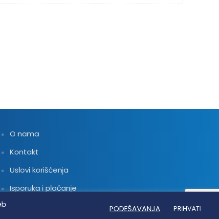
O nama
Kontakt
Uslovi korišćenja
Isporuka i plaćanje
eb
Linkovi
PODEŠAVANJA
PRIHVATI