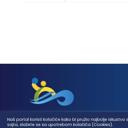
Naš portal koristi kolačiće kako bi pružio najbolje iskus
sajta, slažete se sa upotrebom kolačića (Cookies).