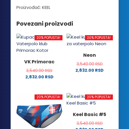
Proizvođač: KEEL
Povezani proizvodi
20% POPUSTA!
20% POPUSTA!
Neon
VK Primorac
3,540.00
RSD
2,832.00
RSD
3,540.00
RSD
Ovaj
2,832.00
RSD
Ovaj
proizvod
proizvod
ima
ima
više
20% POPUSTA!
20% POPUSTA!
više
varijanti.
varijanti.
Opcije
Keel Basic #5
Opcije
mogu
mogu
biti
3,540.00
RSD