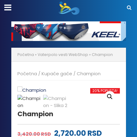
Početna
»
Vaterpolo vesti WebShop
»
Champion
Početna
/
Kupaće gaće
/ Champion
20% POPUSTA!
Champion
Originalna
Trenutna
2,720.00
RSD
3,420.00
RSD