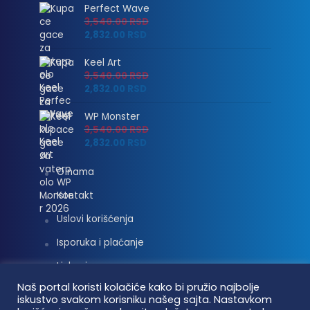
Perfect Wave
3,540.00
RSD
2,832.00
RSD
Keel Art
3,540.00
RSD
2,832.00
RSD
WP Monster
3,540.00
RSD
2,832.00
RSD
O nama
Kontakt
Uslovi korišćenja
Isporuka i plaćanje
Linkovi
Naš portal koristi kolačiće kako bi pružio najbolje
Moj nalog
iskustvo svakom korisniku našeg sajta. Nastavkom