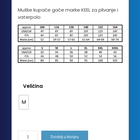
cena
cena
Muške kupaće gaće marke KEEL za plivanje i
vaterpolo
je
je:
bila:
2,720.00 
3,420.00 RSD.
Veličina
M
Champion
Dodaj u korpu