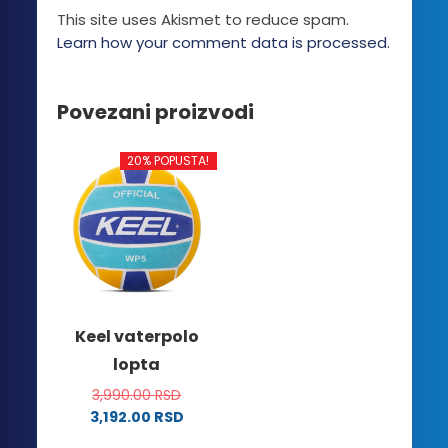
This site uses Akismet to reduce spam.
Learn how your comment data is processed.
Povezani proizvodi
20% POPUSTA!
Keel vaterpolo
lopta
3,990.00
RSD
3,192.00
RSD
Ovaj