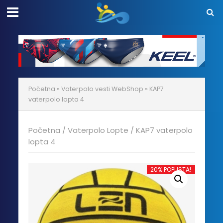
Početna
»
Vaterpolo vesti WebShop
»
KAP7
vaterpolo lopta 4
Početna
/
Vaterpolo Lopte
/ KAP7 vaterpolo
lopta 4
20% POPUSTA!