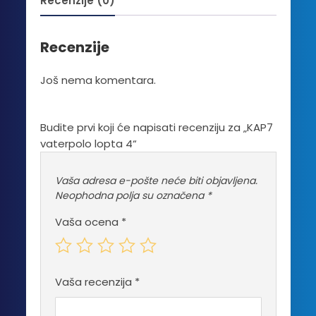
Recenzije (0)
Recenzije
Još nema komentara.
Budite prvi koji će napisati recenziju za „KAP7
vaterpolo lopta 4“
Vaša adresa e-pošte neće biti objavljena.
Neophodna polja su označena
*
Vaša ocena
*
Vaša recenzija
*