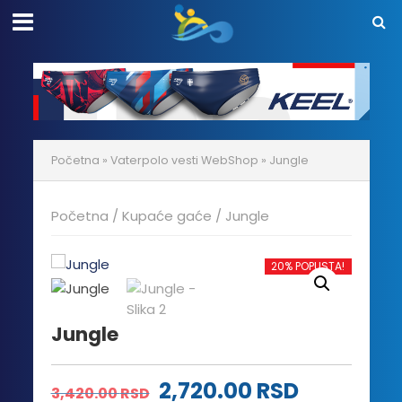
Početna
»
Vaterpolo vesti WebShop
»
Jungle
Početna
/
Kupaće gaće
/ Jungle
20% POPUSTA!
Jungle
Originalna
Trenutna
2,720.00
RSD
3,420.00
RSD