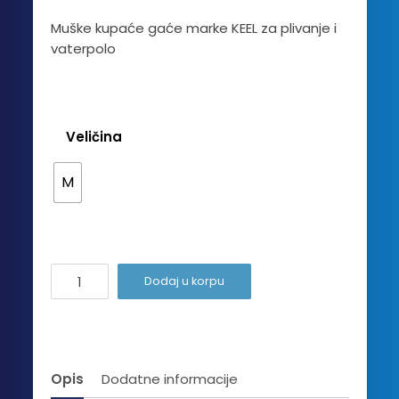
cena
cena
Muške kupaće gaće marke KEEL za plivanje i
vaterpolo
je
je:
bila:
2,720.00 
3,420.00 RSD.
Veličina
M
Jungle
Dodaj u korpu
količina
Opis
Dodatne informacije