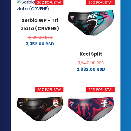
20% POPUSTA!
20% POPUSTA!
Serbia WP – Tri
zlata (CRVENE)
4,190.00
RSD
3,352.00
RSD
Ovaj
Keel Split
proizvod
3,540.00
RSD
ima
2,832.00
RSD
više
Ovaj
varijanti.
proizvod
Opcije
ima
20% POPUSTA!
20% POPUSTA!
mogu
više
biti
varijanti.
izabrane
Opcije
na
mogu
stranici
biti
proizvoda.
izabrane