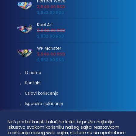
Perfect Wave
3,540.00
RSD
2,832.00
RSD
Keel Art
3,540.00
RSD
2,832.00
RSD
WP Monster
3,540.00
RSD
2,832.00
RSD
O nama
Kontakt
Uslovi korišćenja
Isporuka i plaćanje
Linkovi
Naš portal koristi kolačiće kako bi pružio najbolje
Moj nalog
iskustvo svakom korisniku našeg sajta. Nastavkom
korišćenja našeg web sajta, slažete se sa upotrebom