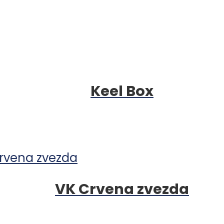
Keel Box
VK Crvena zvezda
on