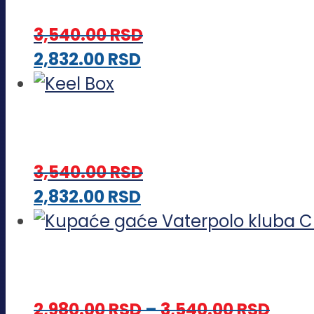
3,540.00
RSD
Ovaj
2,832.00
RSD
proizvod
ima
više
varijanti.
3,540.00
RSD
Opcije
Ovaj
2,832.00
RSD
mogu
proizvod
biti
ima
izabrane
više
na
varijanti.
stranici
Rasp
2,980.00
RSD
–
3,540.00
RSD