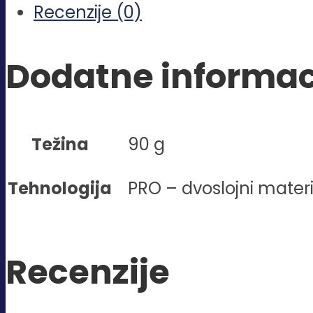
Recenzije (0)
količina
Dodatne informac
Težina
90 g
Tehnologija
PRO – dvoslojni materi
Recenzije