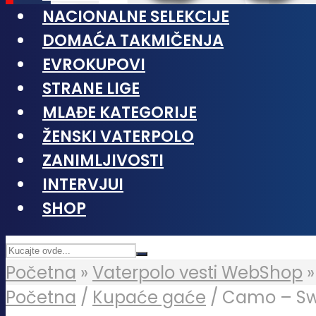
NACIONALNE SELEKCIJE
DOMAĆA TAKMIČENJA
EVROKUPOVI
STRANE LIGE
MLAĐE KATEGORIJE
ŽENSKI VATERPOLO
ZANIMLJIVOSTI
INTERVJUI
SHOP
Početna
»
Vaterpolo vesti WebShop
Početna
/
Kupaće gaće
/ Camo – S