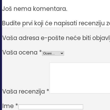
Još nema komentara.
Budite prvi koji će napisati recenzi
Vaša adresa e-pošte neće biti objavl
Vaša ocena
*
Vaša recenzija
*
Ime
*