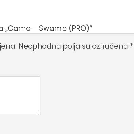
ju za „Camo – Swamp (PRO)“
jena.
Neophodna polja su označena
*