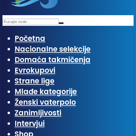
Početna
Nacionalne selekcije
Domaća takmičenja
Evrokupovi
Strane lige
Mlađe kategorije
Ženski vaterpolo
Zanimljivosti
Intervjui
Shop