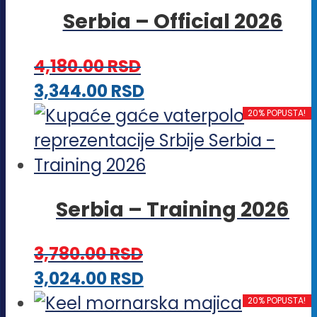
više
stranici
Serbia – Official 2026
varijanti.
proizvoda.
Opcije
4,180.00
RSD
mogu
Ovaj
3,344.00
RSD
biti
proizvod
20% POPUSTA!
izabrane
ima
na
više
stranici
varijanti.
proizvoda.
Serbia – Training 2026
Opcije
mogu
3,780.00
RSD
biti
Ovaj
3,024.00
RSD
izabrane
proizvod
20% POPUSTA!
na