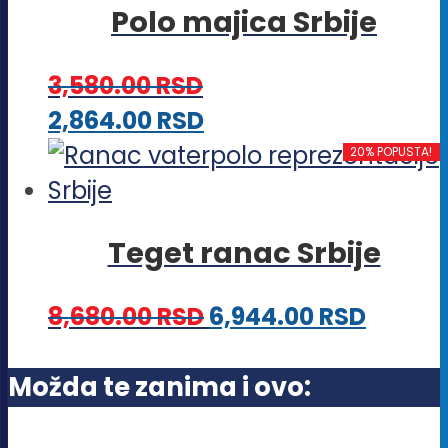
na
Polo majica Srbije
varijanti.
stranici
Opcije
proizvoda.
3,580.00
RSD
mogu
Ovaj
2,864.00
RSD
biti
proizvod
20% POPUSTA!
izabrane
ima
na
više
stranici
Teget ranac Srbije
varijanti.
proizvoda.
Opcije
8,680.00
RSD
6,944.00
RSD
mogu
biti
Možda te zanima i ovo:
izabrane
na