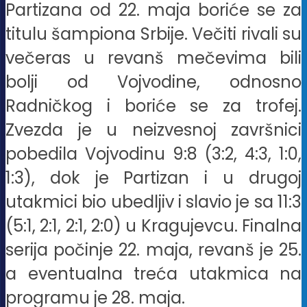
Partizana od 22. maja boriće se za
titulu šampiona Srbije. Večiti rivali su
večeras u revanš mečevima bili
bolji od Vojvodine, odnosno
Radničkog i boriće se za trofej.
Zvezda je u neizvesnoj završnici
pobedila Vojvodinu 9:8 (3:2, 4:3, 1:0,
1:3), dok je Partizan i u drugoj
utakmici bio ubedljiv i slavio je sa 11:3
(5:1, 2:1, 2:1, 2:0) u Kragujevcu. Finalna
serija počinje 22. maja, revanš je 25.
a eventualna treća utakmica na
programu je 28. maja.