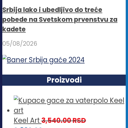
Srbija lako i ubedljivo do treće
pobede na Svetskom prvenstvu za
kadete
05/08/2026
Proizvodi
Keel Art
3,540.00
RSD