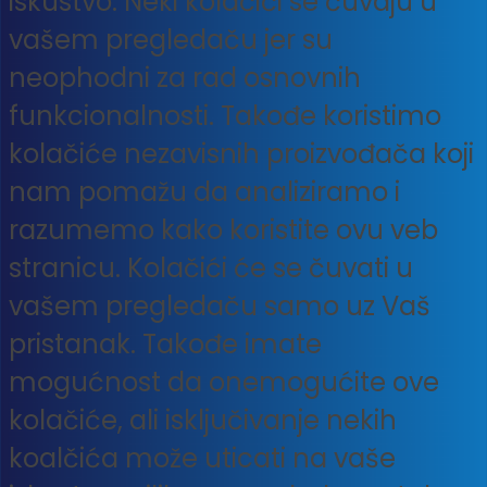
iskustvo. Neki kolačići se čuvaju u
vašem pregledaču jer su
neophodni za rad osnovnih
funkcionalnosti. Takođe koristimo
kolačiće nezavisnih proizvođača koji
nam pomažu da analiziramo i
razumemo kako koristite ovu veb
stranicu. Kolačići će se čuvati u
vašem pregledaču samo uz Vaš
pristanak. Takođe imate
mogućnost da onemogućite ove
kolačiće, ali isključivanje nekih
koalčića može uticati na vaše