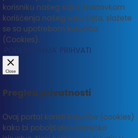
korisniku našeg sajta. Nastavkom
korišćenja našeg web sajta, slažete
se sa upotrebom kolačića
(Cookies).
PODEŠAVANJA
PRIHVATI
Close
Pregled privatnosti
Ovaj portal koristi kolačiće (cookies)
kako bi poboljšala korisničko