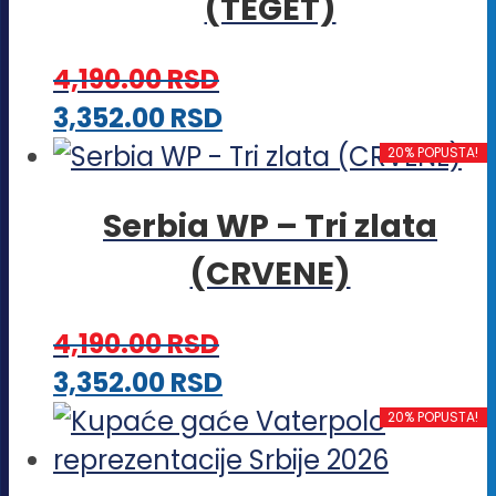
(TEGET)
4,190.00
RSD
Ovaj
3,352.00
RSD
proizvod
20% POPUSTA!
ima
Serbia WP – Tri zlata
više
(CRVENE)
varijanti.
Opcije
4,190.00
RSD
mogu
Ovaj
3,352.00
RSD
biti
proizvod
20% POPUSTA!
izabrane
ima
na