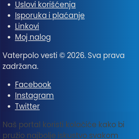
Uslovi korišćenja
Isporuka i plaćanje
Linkovi
Moj nalog
Vaterpolo vesti © 2026. Sva prava
zadržana.
Facebook
Instagram
Twitter
Naš portal koristi kolačiće kako bi
pružio najbolje iskustvo svakom