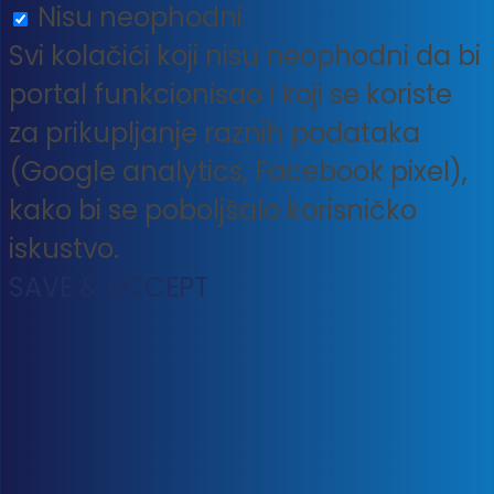
Nisu neophodni
Svi kolačići koji nisu neophodni da bi
portal funkcionisao i koji se koriste
za prikupljanje raznih podataka
(Google analytics, Facebook pixel),
kako bi se poboljšalo korisničko
iskustvo.
SAVE & ACCEPT