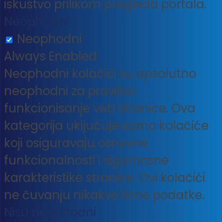
iskustvo prilikom pregleda portala.
Neophodni
Neophodni
Always Enabled
Neophodni kolačići su apsolutno
neophodni za pravilno
funkcionisanje veb stranice. Ova
kategorija uključuje samo kolačiće
koji osiguravaju osnovne
funkcionalnosti i sigurnosne
karakteristike stranice. Ovi kolačići
ne čuvanju nikakve lične podatke.
Nisu neophodni