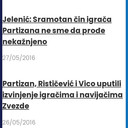
stranici
proizvoda.
Jelenić: Sramotan čin igrača
Partizana ne sme da prođe
nekažnjeno
27/05/2016
Partizan, Rističević i Vico uputili
izvinjenje igračima i navijačima
Zvezde
26/05/2016