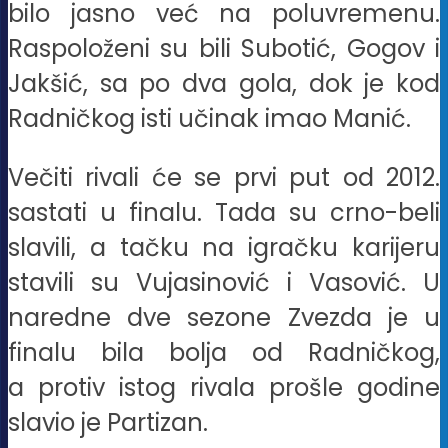
bilo jasno već na poluvremenu.
Raspoloženi su bili Subotić, Gogov i
Jakšić, sa po dva gola, dok je kod
Radničkog isti učinak imao Manić.
Večiti rivali će se prvi put od 2012.
sastati u finalu. Tada su crno-beli
slavili, a tačku na igračku karijeru
stavili su Vujasinović i Vasović. U
naredne dve sezone Zvezda je u
finalu bila bolja od Radničkog,
a protiv istog rivala prošle godine
slavio je Partizan.