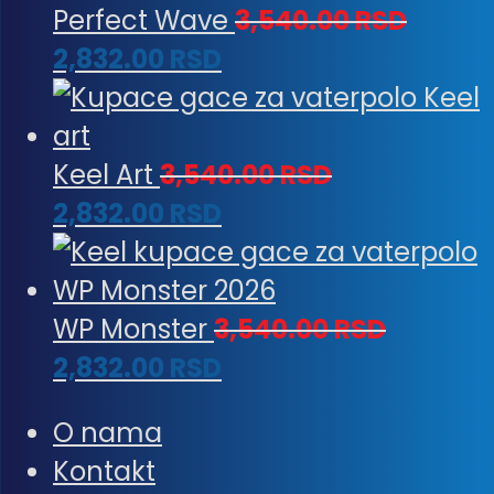
Perfect Wave
3,540.00
RSD
2,832.00
RSD
Keel Art
3,540.00
RSD
2,832.00
RSD
WP Monster
3,540.00
RSD
2,832.00
RSD
O nama
Kontakt