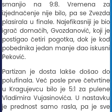
smanjio na 9:8. Vremena za
izjednačenje nije bilo, pa se Zvezda
plasirala u finale. Najefikasniji je bio
igrač domaćih, Gvozdanović, koji je
postigao četiri pogotka, dok je kod
pobednika jedan manje dao iskusni
Peković.
Partizan je dosta lakše došao do
polufinala. Već posle prve četvrtine
u Kragujevcu bilo je 5:1 za pulene
Vladimira Vujasinovića. U nastavku
je prednost samo rasla, pa je sve