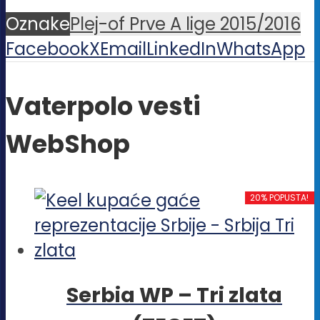
Oznake
Plej-of Prve A lige 2015/2016
Facebook
X
Email
LinkedIn
WhatsApp
Vaterpolo vesti
WebShop
20% POPUSTA!
Serbia WP – Tri zlata