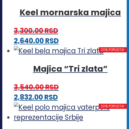
ima
stranici
Keel mornarska majica
više
proizvoda.
varijanti.
3,300.00
RSD
Opcije
Ovaj
2,640.00
RSD
mogu
proizvod
20% POPUSTA!
biti
ima
izabrane
Majica “Tri zlata”
više
na
varijanti.
stranici
3,540.00
RSD
Opcije
proizvoda.
Ovaj
2,832.00
RSD
mogu
proizvod
20% POPUSTA!
biti
ima
izabrane
više