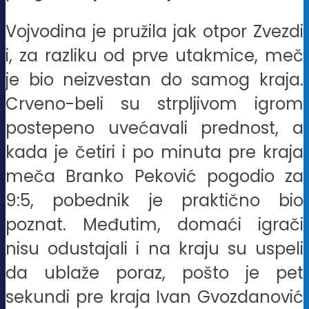
Vojvodina je pružila jak otpor Zvezdi
i, za razliku od prve utakmice, meč
je bio neizvestan do samog kraja.
Crveno-beli su strpljivom igrom
postepeno uvećavali prednost, a
kada je četiri i po minuta pre kraja
meča Branko Peković pogodio za
9:5, pobednik je praktično bio
poznat. Međutim, domaći igrači
nisu odustajali i na kraju su uspeli
da ublaže poraz, pošto je pet
sekundi pre kraja Ivan Gvozdanović