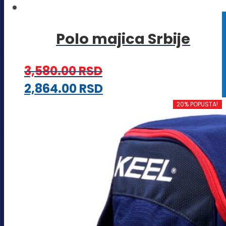
Polo majica Srbije
3,580.00
RSD
Ovaj
2,864.00
RSD
proizvod
20% POPUSTA!
ima
više
varijanti.
Opcije
mogu
biti