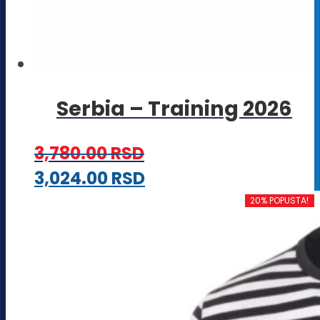
Serbia – Training 2026
3,780.00
RSD
Ovaj
3,024.00
RSD
proizvod
20% POPUSTA!
ima
više
varijanti.
Opcije