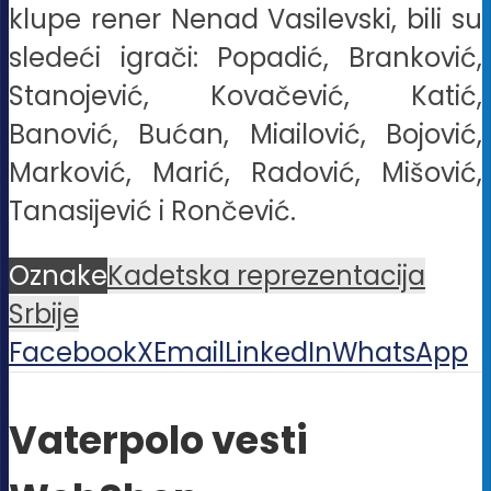
klupe rener Nenad Vasilevski, bili su
sledeći igrači: Popadić, Branković,
Stanojević, Kovačević, Katić,
Banović, Bućan, Miailović, Bojović,
Marković, Marić, Radović, Mišović,
Tanasijević i Rončević.
Oznake
Kadetska reprezentacija
Srbije
Facebook
X
Email
LinkedIn
WhatsApp
Vaterpolo vesti