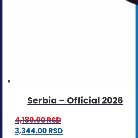
Serbia – Official 2026
4,180.00
RSD
Ovaj
3,344.00
RSD