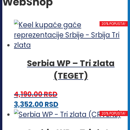
WebShop
20% POPUSTA!
Serbia WP – Tri zlata
(TEGET)
4,190.00
RSD
Ovaj
3,352.00
RSD
proizvod
20% POPUSTA!
ima