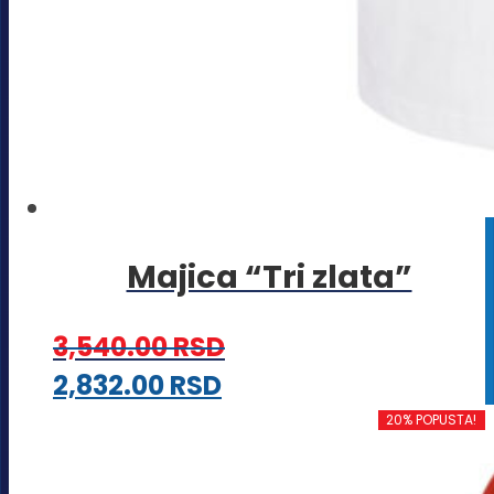
Majica “Tri zlata”
3,540.00
RSD
Ovaj
2,832.00
RSD
proizvod
20% POPUSTA!
ima