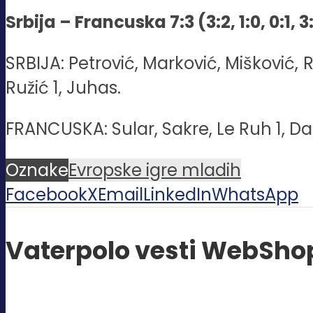
Srbija – Francuska 7:3 (3:2, 1:0, 0:1, 3
SRBIJA: Petrović, Marković, Mišković, R
Ružić 1, Juhas.
FRANCUSKA: Sular, Sakre, Le Ruh 1, Dane
Oznake
Evropske igre mladih
Facebook
X
Email
LinkedIn
WhatsApp
Vaterpolo vesti WebSho