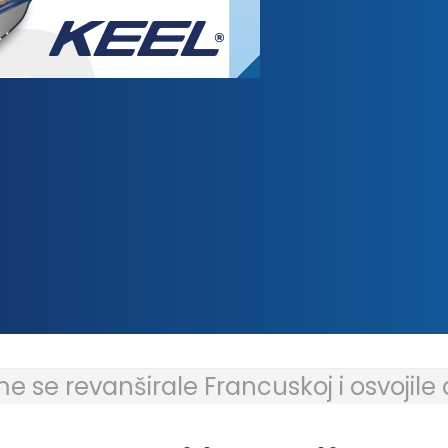
e se revanširale Francuskoj i osvojil