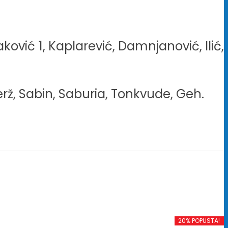
aković 1, Kaplarević, Damnjanović, Ilić,
berž, Sabin, Saburia, Tonkvude, Geh.
20% POPUSTA!