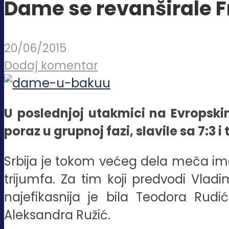
Dame se revanširale F
20/06/2015
Dodaj komentar
U poslednjoj utakmici na Evropsk
poraz u grupnoj fazi, slavile sa 7:3 
Srbija je tokom većeg dela meča imal
trijumfa. Za tim koji predvodi Vla
najefikasnija je bila Teodora Rudi
Aleksandra Ružić.