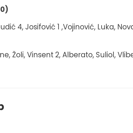
:0)
udić 4, Josifović 1 ,Vojinović, Luka, Nov
, Žoli, Vinsent 2, Alberato, Suliol, Vli
p