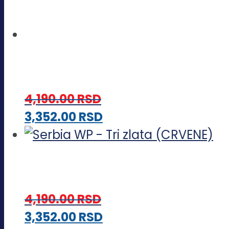
4,190.00
RSD
Ovaj
3,352.00
RSD
proizvod
ima
više
varijanti.
4,190.00
RSD
Opcije
Ovaj
3,352.00
RSD
mogu