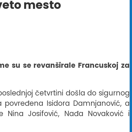
eveto mesto
e su se revanširale Francuskoj za
oslednjoj četvrtini došla do sigurnog
la povređena Isidora Damnjanović, a
le Nina Josifović, Nađa Novaković i