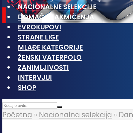
NACIONALNE SELEKCIJE
DOMAĆA TAKMIČENJA
EVROKUPOVI
STRANE LIGE
MLAĐE KATEGORIJE
ŽENSKI VATERPOLO
ZANIMLJIVOSTI
INTERVJUI
SHOP
Početna
»
Nacionalna selekcija
»
Dam