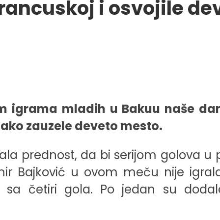
rancuskoj i osvojile d
im igrama mladih u Bakuu naše dam
i tako zauzele deveto mesto.
a prednost, da bi serijom golova u p
dimir Bajković u ovom meču nije igra
ć sa četiri gola. Po jedan su doda