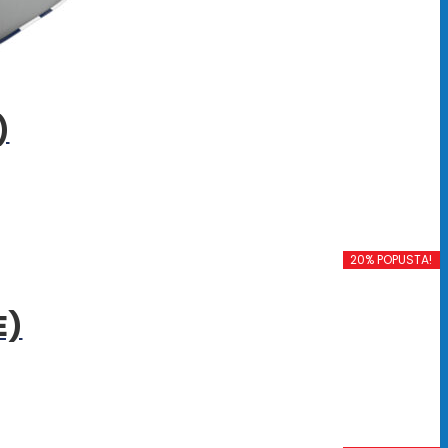
)
20% POPUSTA!
E)